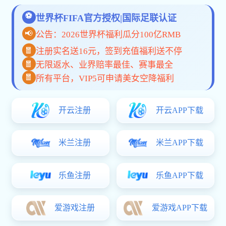
手机App
网页版
哈塞尔巴因克强调荷兰队防守
重要性并重视定位球战术发挥
2026-06-20 03:53
36 次阅读
首页
/
体育看点